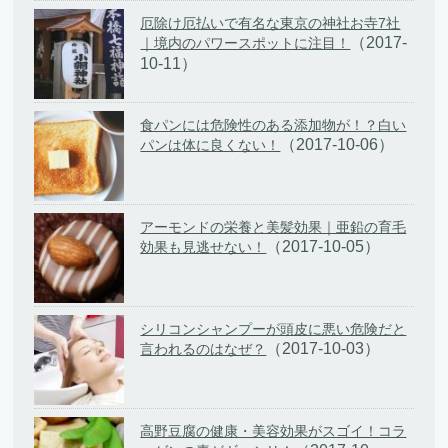
厄除け厄払いで有名な東京の神社お寺7社
（2017-
｜境内のパワースポットに注目！
10-11）
食パンには危険性のある添加物が！？白い
（2017-10-06）
パンは体に良くない！
アーモンドの栄養と美髪効果｜亜鉛の育毛
（2017-10-05）
効果も見逃せない！
シリコンシャンプーが頭皮に悪い危険だと
（2017-10-03）
言われるのはなぜ？
高野豆腐の健康・美容効果がスゴイ！コラ