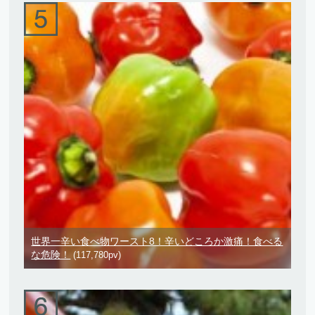
世界一辛い食べ物ワースト8！辛いどころか激痛！食べる
な危険！
(117,780pv)