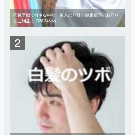
病気平癒で有名な神社・東京の六社！健康祈願のお守り
とご利益！
(320,548pv)