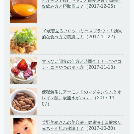
ビオチンで抜け毛予防と白髪改善！効果的
（2017-12-06）
な飲み方と摂取量は？
10歳若返るブロッコリースプラウト！効果
（2017-11-22）
的な食べ方で美肌に！
太らない間食の仕方と時間帯！ナッツやコ
（2017-11-13）
ンビニおやつの食べ方
便秘解消にアーモンドのマグネシウムとオ
（2017-11-
レイン酸、炭酸水がいい！
07）
菅野美穂さんの美容法・健康法｜炭酸水が
（2017-10-30）
赤ちゃん肌の秘訣！？