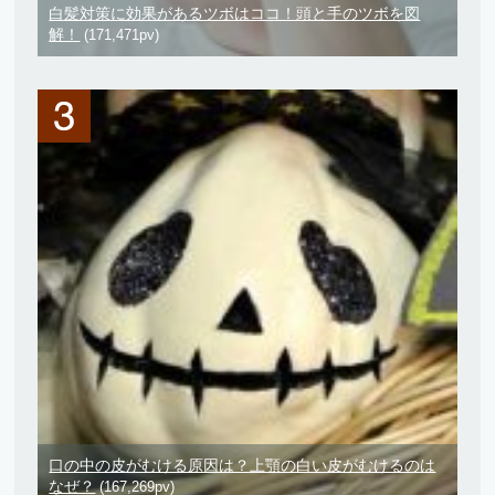
白髪対策に効果があるツボはココ！頭と手のツボを図
解！
(171,471pv)
口の中の皮がむける原因は？上顎の白い皮がむけるのは
なぜ？
(167,269pv)