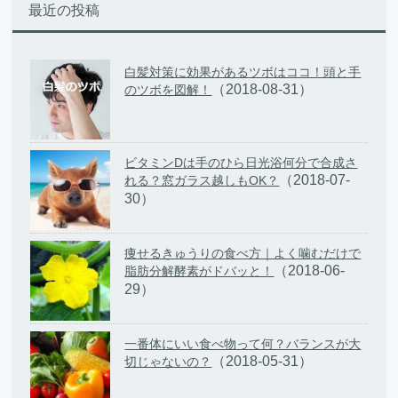
最近の投稿
白髪対策に効果があるツボはココ！頭と手
（2018-08-31）
のツボを図解！
ビタミンDは手のひら日光浴何分で合成さ
（2018-07-
れる？窓ガラス越しもOK？
30）
痩せるきゅうりの食べ方｜よく噛むだけで
（2018-06-
脂肪分解酵素がドバッと！
29）
一番体にいい食べ物って何？バランスが大
（2018-05-31）
切じゃないの？