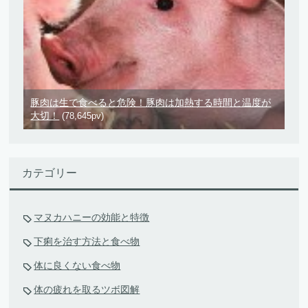
豚肉は生で食べると危険！豚肉は加熱する時間と温度が
大切！
(78,645pv)
カテゴリー
マヌカハニーの効能と特徴
下痢を治す方法と食べ物
体に良くない食べ物
体の疲れを取るツボ図解