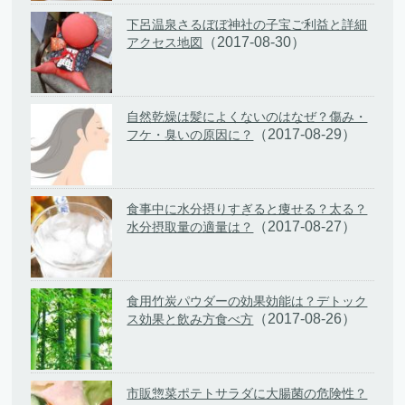
下呂温泉さるぼぼ神社の子宝ご利益と詳細
（2017-08-30）
アクセス地図
自然乾燥は髪によくないのはなぜ？傷み・
（2017-08-29）
フケ・臭いの原因に？
食事中に水分摂りすぎると痩せる？太る？
（2017-08-27）
水分摂取量の適量は？
食用竹炭パウダーの効果効能は？デトック
（2017-08-26）
ス効果と飲み方食べ方
市販惣菜ポテトサラダに大腸菌の危険性？