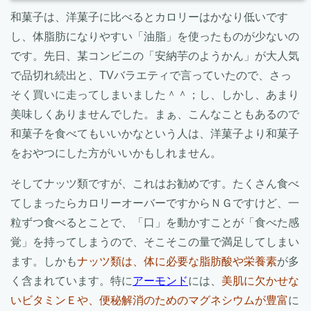
和菓子は、洋菓子に比べるとカロリーはかなり低いです
し、体脂肪になりやすい「油脂」を使ったものが少ないの
です。先日、某コンビニの「安納芋のようかん」が大人気
で品切れ続出と、TVバラエティで言っていたので、さっ
そく買いに走ってしまいました＾＾；し、しかし、あまり
美味しくありませんでした。まぁ、こんなこともあるので
和菓子を食べてもいいかなという人は、洋菓子より和菓子
をおやつにした方がいいかもしれません。
そしてナッツ類ですが、これはお勧めです。たくさん食べ
てしまったらカロリーオーバーですからＮＧですけど、一
粒ずつ食べるとことで、「口」を動かすことが「食べた感
覚」を持ってしまうので、そこそこの量で満足してしまい
ます。しかも
ナッツ類は、体に必要な脂肪酸や栄養素
が多
く含まれています。特に
アーモンド
には、
美肌に欠かせな
いビタミンＥや、便秘解消のためのマグネシウムが豊富
に