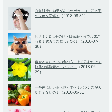
白髪対策に効果があるツボはココ！頭と手
（2018-08-31）
のツボを図解！
ビタミンDは手のひら日光浴何分で合成さ
（2018-07-
れる？窓ガラス越しもOK？
30）
痩せるきゅうりの食べ方｜よく噛むだけで
（2018-06-
脂肪分解酵素がドバッと！
29）
一番体にいい食べ物って何？バランスが大
（2018-05-31）
切じゃないの？