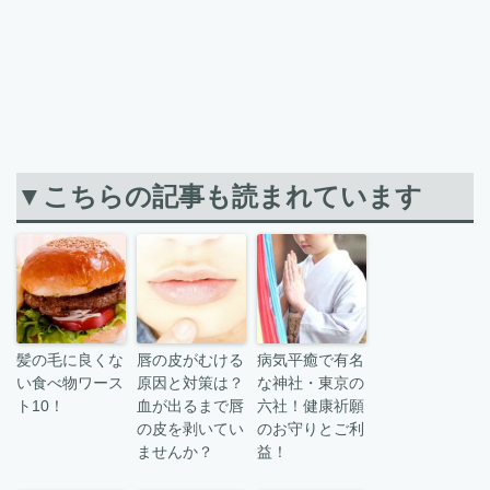
▼こちらの記事も読まれています
髪の毛に良くな
唇の皮がむける
病気平癒で有名
い食べ物ワース
原因と対策は？
な神社・東京の
ト10！
血が出るまで唇
六社！健康祈願
の皮を剥いてい
のお守りとご利
ませんか？
益！