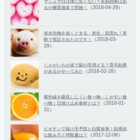
マシュマロは体に良くない？美肌効果はあ
（2018-04-29）
るが糖質過多で危険！
炭水化物を抜くと太る・老化・肌荒れ！実
（2018-03-
験で実証されたのです！
29）
じゃがいもの皮で髪の毛増える？育毛効果
（2018-02-28）
があるかやってみた
紫外線を吸収しにくい食べ物・しやすい食
（2018-01-
べ物｜日焼け止め食材とは？
31）
ビオチンで抜け毛予防と白髪改善！効果的
（2017-12-06）
な飲み方と摂取量は？