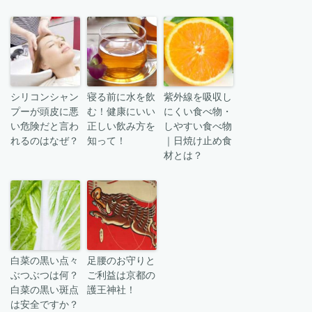
シリコンシャン
寝る前に水を飲
紫外線を吸収し
プーが頭皮に悪
む！健康にいい
にくい食べ物・
い危険だと言わ
正しい飲み方を
しやすい食べ物
れるのはなぜ？
知って！
｜日焼け止め食
材とは？
白菜の黒い点々
足腰のお守りと
ぶつぶつは何？
ご利益は京都の
白菜の黒い斑点
護王神社！
は安全ですか？