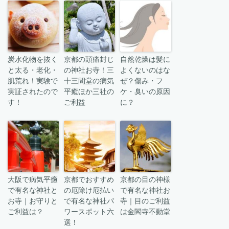
炭水化物を抜く
京都の頭痛封じ
自然乾燥は髪に
と太る・老化・
の神社お寺！三
よくないのはな
肌荒れ！実験で
十三間堂の病気
ぜ？傷み・フ
実証されたので
平癒ほか三社の
ケ・臭いの原因
す！
ご利益
に？
大阪で病気平癒
京都でおすすめ
京都の目の神様
で有名な神社と
の厄除け厄払い
で有名な神社お
お寺｜お守りと
で有名な神社パ
寺｜目のご利益
ご利益は？
ワースポット六
は金閣寺不動堂
選！