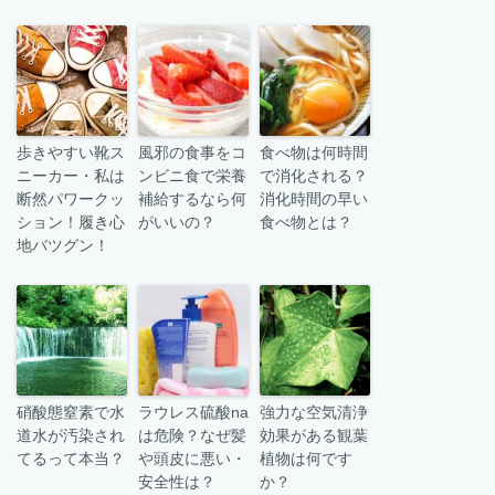
歩きやすい靴ス
風邪の食事をコ
食べ物は何時間
ニーカー・私は
ンビニ食で栄養
で消化される？
断然パワークッ
補給するなら何
消化時間の早い
ション！履き心
がいいの？
食べ物とは？
地バツグン！
硝酸態窒素で水
ラウレス硫酸na
強力な空気清浄
道水が汚染され
は危険？なぜ髪
効果がある観葉
てるって本当？
や頭皮に悪い・
植物は何です
安全性は？
か？