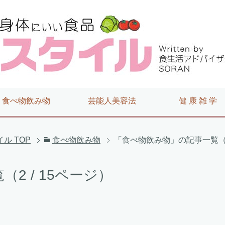
食べ物飲み物
芸能人美容法
健 康 雑 学
イル
TOP
食べ物飲み物
「食べ物飲み物」の記事一覧（2 
2 / 15ページ）