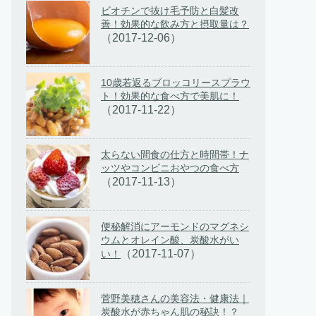
ビオチンで抜け毛予防と白髪改
善！効果的な飲み方と摂取量は？
（2017-12-06）
10歳若返るブロッコリースプラウ
ト！効果的な食べ方で美肌に！
（2017-11-22）
太らない間食の仕方と時間帯！ナ
ッツやコンビニおやつの食べ方
（2017-11-13）
便秘解消にアーモンドのマグネシ
ウムとオレイン酸、炭酸水がい
（2017-11-07）
い！
菅野美穂さんの美容法・健康法｜
炭酸水が赤ちゃん肌の秘訣！？