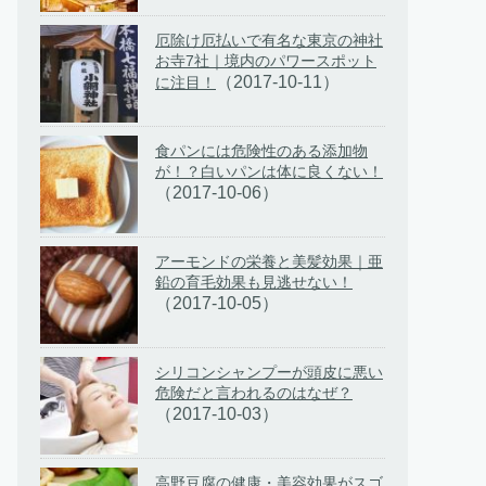
厄除け厄払いで有名な東京の神社
お寺7社｜境内のパワースポット
（2017-10-11）
に注目！
食パンには危険性のある添加物
が！？白いパンは体に良くない！
（2017-10-06）
アーモンドの栄養と美髪効果｜亜
鉛の育毛効果も見逃せない！
（2017-10-05）
シリコンシャンプーが頭皮に悪い
危険だと言われるのはなぜ？
（2017-10-03）
高野豆腐の健康・美容効果がスゴ