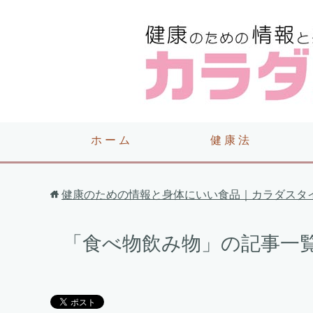
ホ ー ム
健 康 法
健康のための情報と身体にいい食品｜カラダスタ
「食べ物飲み物」の記事一覧（