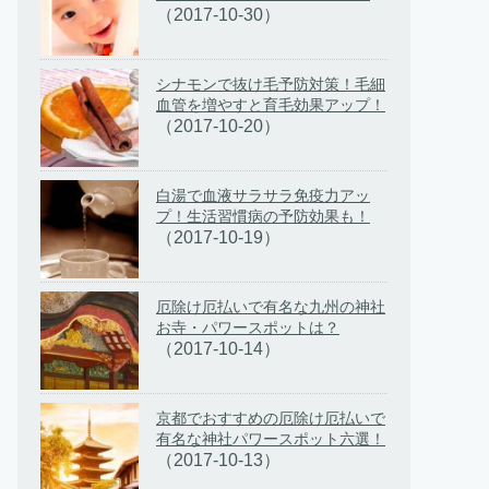
（2017-10-30）
シナモンで抜け毛予防対策！毛細
血管を増やすと育毛効果アップ！
（2017-10-20）
白湯で血液サラサラ免疫力アッ
プ！生活習慣病の予防効果も！
（2017-10-19）
厄除け厄払いで有名な九州の神社
お寺・パワースポットは？
（2017-10-14）
京都でおすすめの厄除け厄払いで
有名な神社パワースポット六選！
（2017-10-13）