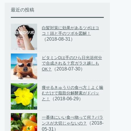
最近の投稿
白髪対策に効果があるツボはコ
コ！頭と手のツボを図解！
（2018-08-31）
ビタミンDは手のひら日光浴何分
で合成される？窓ガラス越しも
（2018-07-30）
OK？
痩せるきゅうりの食べ方｜よく噛
むだけで脂肪分解酵素がドバッ
（2018-06-29）
と！
一番体にいい食べ物って何？バラ
（2018-
ンスが大切じゃないの？
05-31）