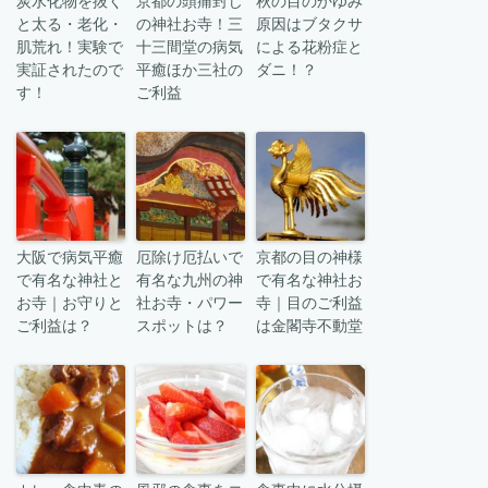
炭水化物を抜く
京都の頭痛封じ
秋の目のかゆみ
と太る・老化・
の神社お寺！三
原因はブタクサ
肌荒れ！実験で
十三間堂の病気
による花粉症と
実証されたので
平癒ほか三社の
ダニ！？
す！
ご利益
大阪で病気平癒
厄除け厄払いで
京都の目の神様
で有名な神社と
有名な九州の神
で有名な神社お
お寺｜お守りと
社お寺・パワー
寺｜目のご利益
ご利益は？
スポットは？
は金閣寺不動堂