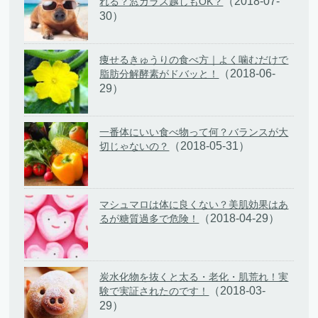
（2018-07-
れる？窓ガラス越しもOK？
30）
痩せるきゅうりの食べ方｜よく噛むだけで
（2018-06-
脂肪分解酵素がドバッと！
29）
一番体にいい食べ物って何？バランスが大
（2018-05-31）
切じゃないの？
マシュマロは体に良くない？美肌効果はあ
（2018-04-29）
るが糖質過多で危険！
炭水化物を抜くと太る・老化・肌荒れ！実
（2018-03-
験で実証されたのです！
29）