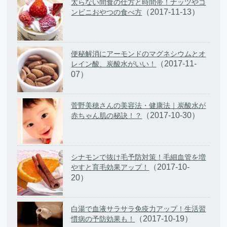
太らない間食の仕方と時間帯！ナッツやコ
（2017-11-13）
ンビニおやつの食べ方
便秘解消にアーモンドのマグネシウムとオ
（2017-11-
レイン酸、炭酸水がいい！
07）
菅野美穂さんの美容法・健康法｜炭酸水が
（2017-10-30）
赤ちゃん肌の秘訣！？
シナモンで抜け毛予防対策！毛細血管を増
（2017-10-
やすと育毛効果アップ！
20）
白湯で血液サラサラ免疫力アップ！生活習
（2017-10-19）
慣病の予防効果も！