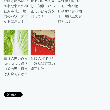
厄除け厄払いで
寝る前に水を飲
紫外線を吸収し
有名な東京の神
む！健康にいい
にくい食べ物・
社お寺7社｜境
正しい飲み方を
しやすい食べ物
内のパワースポ
知って！
｜日焼け止め食
ットに注目！
材とは？
白菜の黒い点々
足腰のお守りと
ぶつぶつは何？
ご利益は京都の
白菜の黒い斑点
護王神社！
は安全ですか？