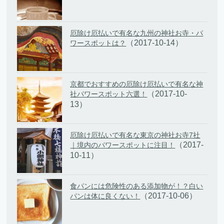
厄除け厄払いで有名な九州の神社お寺・パ
（2017-10-14）
ワースポットは？
京都でおすすめの厄除け厄払いで有名な神
（2017-10-
社パワースポット六選！
13）
厄除け厄払いで有名な東京の神社お寺7社
（2017-
｜境内のパワースポットに注目！
10-11）
食パンには危険性のある添加物が！？白い
（2017-10-06）
パンは体に良くない！