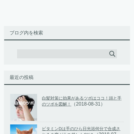
ブログ内を検索
最近の投稿
白髪対策に効果があるツボはココ！頭と手
（2018-08-31）
のツボを図解！
ビタミンDは手のひら日光浴何分で合成さ