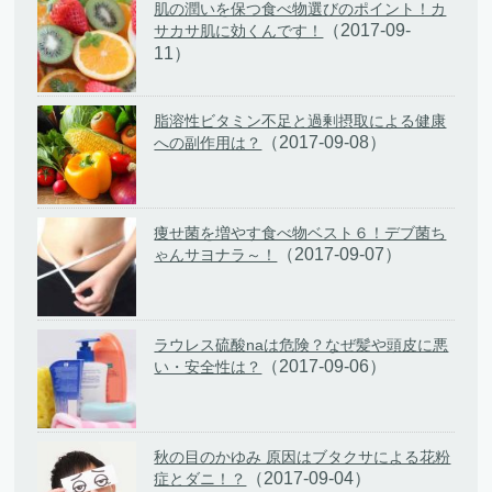
肌の潤いを保つ食べ物選びのポイント！カ
（2017-09-
サカサ肌に効くんです！
11）
脂溶性ビタミン不足と過剰摂取による健康
（2017-09-08）
への副作用は？
痩せ菌を増やす食べ物ベスト６！デブ菌ち
（2017-09-07）
ゃんサヨナラ～！
ラウレス硫酸naは危険？なぜ髪や頭皮に悪
（2017-09-06）
い・安全性は？
秋の目のかゆみ 原因はブタクサによる花粉
（2017-09-04）
症とダニ！？