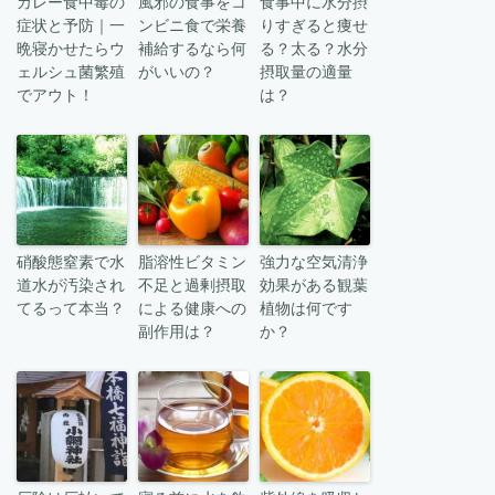
カレー食中毒の
風邪の食事をコ
食事中に水分摂
症状と予防｜一
ンビニ食で栄養
りすぎると痩せ
晩寝かせたらウ
補給するなら何
る？太る？水分
ェルシュ菌繁殖
がいいの？
摂取量の適量
でアウト！
は？
硝酸態窒素で水
脂溶性ビタミン
強力な空気清浄
道水が汚染され
不足と過剰摂取
効果がある観葉
てるって本当？
による健康への
植物は何です
副作用は？
か？