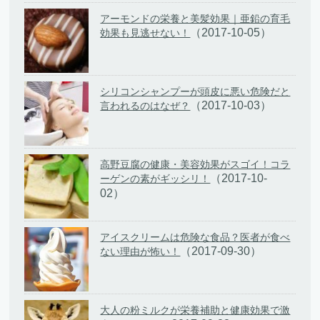
アーモンドの栄養と美髪効果｜亜鉛の育毛
（2017-10-05）
効果も見逃せない！
シリコンシャンプーが頭皮に悪い危険だと
（2017-10-03）
言われるのはなぜ？
高野豆腐の健康・美容効果がスゴイ！コラ
（2017-10-
ーゲンの素がギッシリ！
02）
アイスクリームは危険な食品？医者が食べ
（2017-09-30）
ない理由が怖い！
大人の粉ミルクが栄養補助と健康効果で激