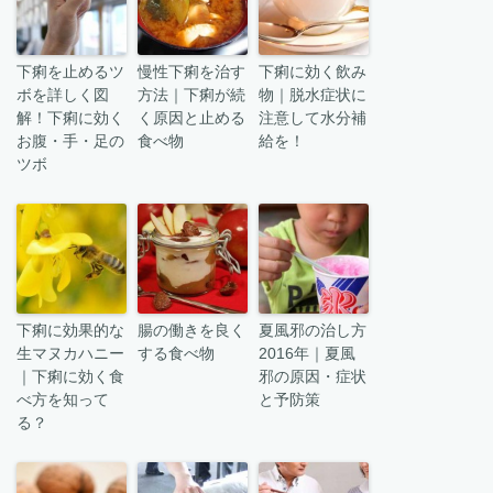
下痢を止めるツ
慢性下痢を治す
下痢に効く飲み
ボを詳しく図
方法｜下痢が続
物｜脱水症状に
解！下痢に効く
く原因と止める
注意して水分補
お腹・手・足の
食べ物
給を！
ツボ
下痢に効果的な
腸の働きを良く
夏風邪の治し方
生マヌカハニー
する食べ物
2016年｜夏風
｜下痢に効く食
邪の原因・症状
べ方を知って
と予防策
る？