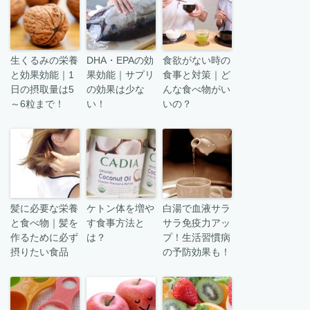
生くるみの栄養
DHA・EPAの効
食欲がない時の
と効果効能｜1
果効能｜サプリ
食事と対策｜ど
日の摂取量は5
の効果は少な
んな食べ物がい
～6粒まで！
い！
いの？
髪に必要な栄養
ケトン体を増や
白湯で血液サラ
と食べ物｜髪を
す食事方法と
サラ免疫力アッ
作るために必ず
は？
プ！生活習慣病
摂りたい食品
の予防効果も！