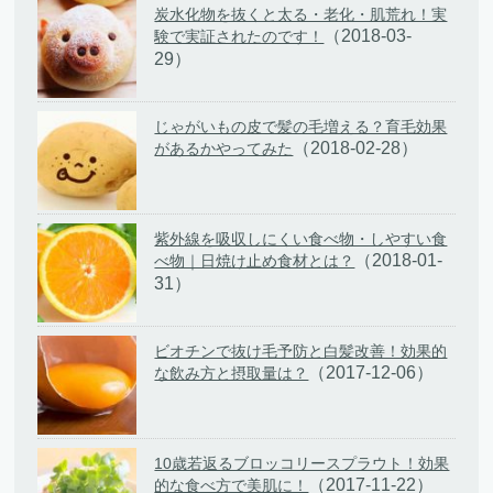
炭水化物を抜くと太る・老化・肌荒れ！実
（2018-03-
験で実証されたのです！
29）
じゃがいもの皮で髪の毛増える？育毛効果
（2018-02-28）
があるかやってみた
紫外線を吸収しにくい食べ物・しやすい食
（2018-01-
べ物｜日焼け止め食材とは？
31）
ビオチンで抜け毛予防と白髪改善！効果的
（2017-12-06）
な飲み方と摂取量は？
10歳若返るブロッコリースプラウト！効果
（2017-11-22）
的な食べ方で美肌に！