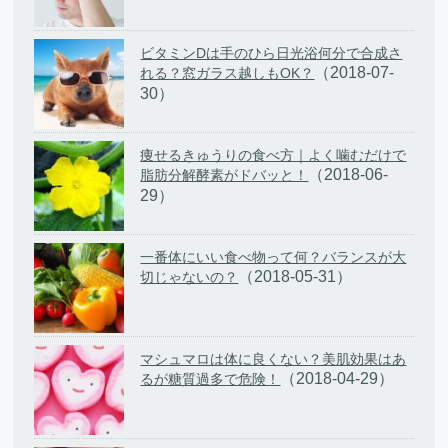
ビタミンDは手のひら日光浴何分で合成さ
（2018-07-
れる？窓ガラス越しもOK？
30）
痩せるきゅうりの食べ方｜よく噛むだけで
（2018-06-
脂肪分解酵素がドバッと！
29）
一番体にいい食べ物って何？バランスが大
（2018-05-31）
切じゃないの？
マシュマロは体に良くない？美肌効果はあ
（2018-04-29）
るが糖質過多で危険！