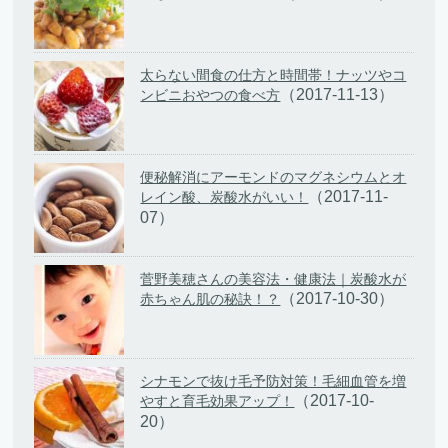
太らない間食の仕方と時間帯！ナッツやコ
（2017-11-13）
ンビニおやつの食べ方
便秘解消にアーモンドのマグネシウムとオ
（2017-11-
レイン酸、炭酸水がいい！
07）
菅野美穂さんの美容法・健康法｜炭酸水が
（2017-10-30）
赤ちゃん肌の秘訣！？
シナモンで抜け毛予防対策！毛細血管を増
（2017-10-
やすと育毛効果アップ！
20）