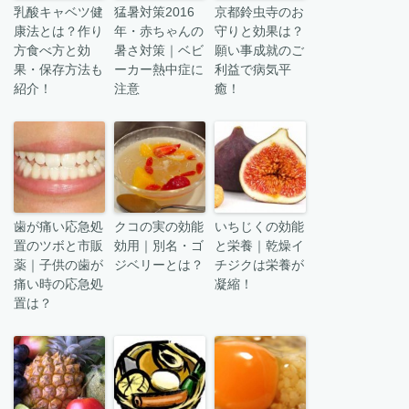
乳酸キャベツ健
猛暑対策2016
京都鈴虫寺のお
康法とは？作り
年・赤ちゃんの
守りと効果は？
方食べ方と効
暑さ対策｜ベビ
願い事成就のご
果・保存方法も
ーカー熱中症に
利益で病気平
紹介！
注意
癒！
歯が痛い応急処
クコの実の効能
いちじくの効能
置のツボと市販
効用｜別名・ゴ
と栄養｜乾燥イ
薬｜子供の歯が
ジベリーとは？
チジクは栄養が
痛い時の応急処
凝縮！
置は？