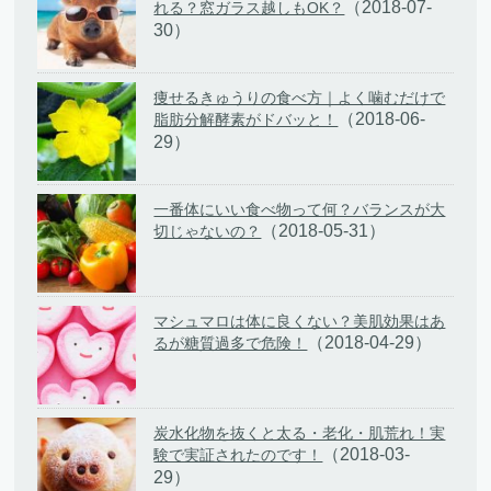
（2018-07-
れる？窓ガラス越しもOK？
30）
痩せるきゅうりの食べ方｜よく噛むだけで
（2018-06-
脂肪分解酵素がドバッと！
29）
一番体にいい食べ物って何？バランスが大
（2018-05-31）
切じゃないの？
マシュマロは体に良くない？美肌効果はあ
（2018-04-29）
るが糖質過多で危険！
炭水化物を抜くと太る・老化・肌荒れ！実
（2018-03-
験で実証されたのです！
29）