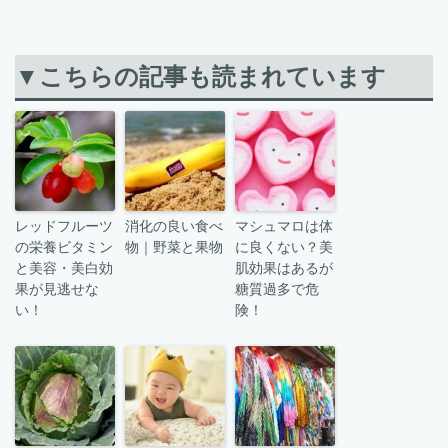
▼こちらの記事も読まれています
レッドフルーツ
消化の良い食べ
マシュマロは体
の栄養ビタミン
物｜野菜と果物
に良くない？美
と美容・美白効
肌効果はあるが
果が見逃せな
糖質過多で危
い！
険！