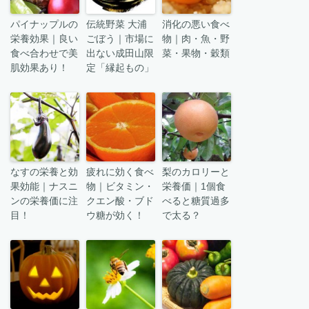
パイナップルの
伝統野菜 大浦
消化の悪い食べ
栄養効果｜良い
ごぼう｜市場に
物｜肉・魚・野
食べ合わせで美
出ない成田山限
菜・果物・穀類
肌効果あり！
定「縁起もの」
なすの栄養と効
疲れに効く食べ
梨のカロリーと
果効能｜ナスニ
物｜ビタミン・
栄養価｜1個食
ンの栄養価に注
クエン酸・ブド
べると糖質過多
目！
ウ糖が効く！
で太る？