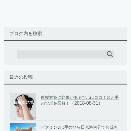
ブログ内を検索
最近の投稿
白髪対策に効果があるツボはココ！頭と手
（2018-08-31）
のツボを図解！
ビタミンDは手のひら日光浴何分で合成さ