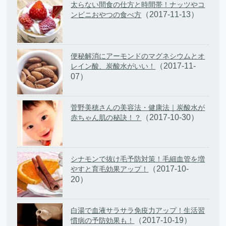
太らない間食の仕方と時間帯！ナッツやコ
（2017-11-13）
ンビニおやつの食べ方
便秘解消にアーモンドのマグネシウムとオ
（2017-11-
レイン酸、炭酸水がいい！
07）
菅野美穂さんの美容法・健康法｜炭酸水が
（2017-10-30）
赤ちゃん肌の秘訣！？
シナモンで抜け毛予防対策！毛細血管を増
（2017-10-
やすと育毛効果アップ！
20）
白湯で血液サラサラ免疫力アップ！生活習
（2017-10-19）
慣病の予防効果も！