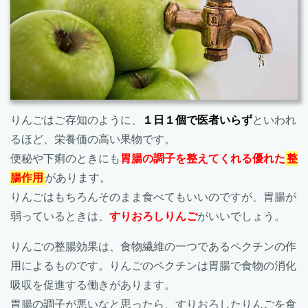
りんごはご存知のように、
１日１個で医者いらず
といわれ
るほど、栄養価の高い果物です。
便秘や下痢のときにも
胃腸の調子を整えてくれる優れた
整
腸作用
があります。
りんごはもちろんそのまま食べてもいいのですが、胃腸が
弱っているときは、
すりおろしりんご
がいいでしょう。
りんごの整腸効果は、食物繊維の一つであるペクチンの作
用によるものです。りんごのペクチンは胃腸で食物の消化
吸収を促進する働きがあります。
胃腸の調子が悪いなと思ったら、すりおろしたりんごを食