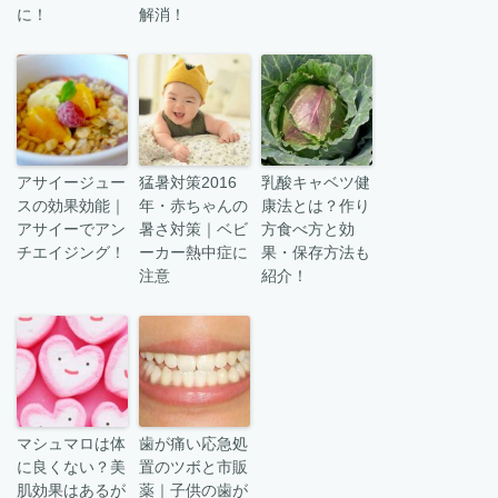
に！
解消！
アサイージュー
猛暑対策2016
乳酸キャベツ健
スの効果効能｜
年・赤ちゃんの
康法とは？作り
アサイーでアン
暑さ対策｜ベビ
方食べ方と効
チエイジング！
ーカー熱中症に
果・保存方法も
注意
紹介！
マシュマロは体
歯が痛い応急処
に良くない？美
置のツボと市販
肌効果はあるが
薬｜子供の歯が