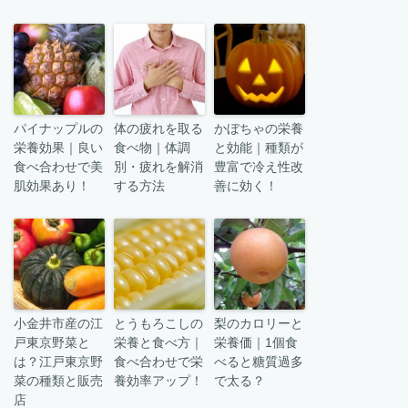
パイナップルの
体の疲れを取る
かぼちゃの栄養
栄養効果｜良い
食べ物｜体調
と効能｜種類が
食べ合わせで美
別・疲れを解消
豊富で冷え性改
肌効果あり！
する方法
善に効く！
小金井市産の江
とうもろこしの
梨のカロリーと
戸東京野菜と
栄養と食べ方｜
栄養価｜1個食
は？江戸東京野
食べ合わせで栄
べると糖質過多
菜の種類と販売
養効率アップ！
で太る？
店