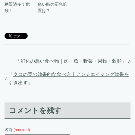
糖質過多で危
痛い時の応急処
険！
置は？
「
消化の悪い食べ物｜肉・魚・野菜・果物・穀類
」
「
クコの実の効果的な食べ方｜アンチエイジング効果を
引き出す
」
コメントを残す
名前
(required)