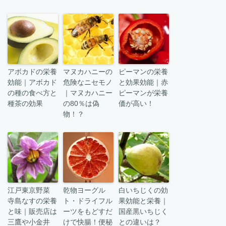
アボカドの栄養
マヌカハニーの
ピーマンの栄養
効能｜アボカド
危険なニセモノ
と効果効能｜赤
の種の食べ方と
｜マヌカハニー
ピーマンが栄養
種茶の効果
の80％は偽
価が高い！
物！？
江戸東京野菜
乾物ヨーグル
白いちじくの効
寺島なすの栄養
ト・ドライフル
果効能と栄養｜
と味｜販売店は
ーツをもどすだ
国産黒いちじく
三鷹や小金井
けで快腸！便秘
との違いは？