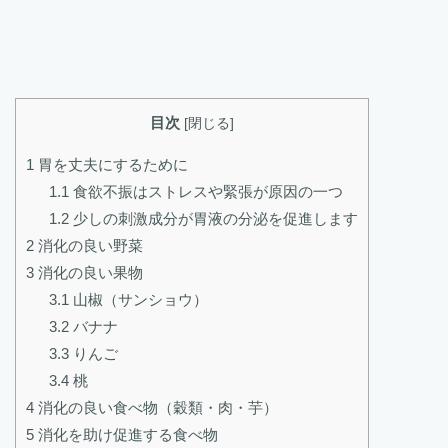
目次
[
閉じる
]
1
胃を丈夫にするために
1.1
食欲不振はストレスや緊張が原因の一つ
1.2
少しの刺激成分が胃液の分泌を促進します
2
消化の良い野菜
3
消化の良い果物
3.1
山椒（サンショウ）
3.2
バナナ
3.3
りんご
3.4
桃
4
消化の良い食べ物（穀類・肉・芋）
5
消化を助け促進する食べ物