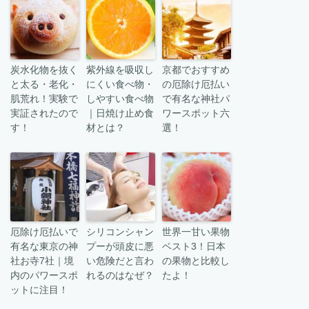
炭水化物を抜く
紫外線を吸収し
京都でおすすめ
と太る・老化・
にくい食べ物・
の厄除け厄払い
肌荒れ！実験で
しやすい食べ物
で有名な神社パ
実証されたので
｜日焼け止め食
ワースポット六
す！
材とは？
選！
厄除け厄払いで
シリコンシャン
世界一甘い果物
有名な東京の神
プーが頭皮に悪
ベスト3！日本
社お寺7社｜境
い危険だと言わ
の果物と比較し
内のパワースポ
れるのはなぜ？
たよ！
ットに注目！