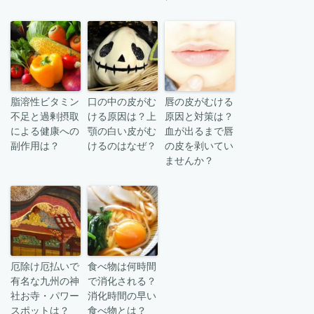
脂溶性ビタミン
口の中の皮がむ
唇の皮がむける
不足と過剰摂取
ける原因は？上
原因と対策は？
による健康への
顎の白い皮がむ
血が出るまで唇
副作用は？
けるのはなぜ？
の皮を剥いてい
ませんか？
厄除け厄払いで
食べ物は何時間
有名な九州の神
で消化される？
社お寺・パワー
消化時間の早い
スポットは？
食べ物とは？