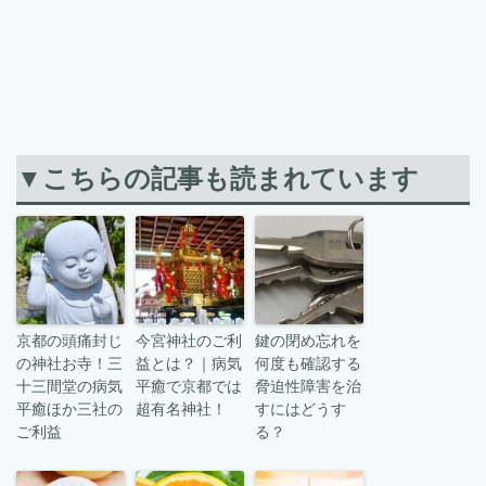
▼こちらの記事も読まれています
京都の頭痛封じ
今宮神社のご利
鍵の閉め忘れを
の神社お寺！三
益とは？｜病気
何度も確認する
十三間堂の病気
平癒で京都では
脅迫性障害を治
平癒ほか三社の
超有名神社！
すにはどうす
ご利益
る？