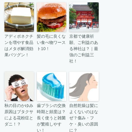
アディポネクチ
髪の毛に良くな
京都で健康祈
ンを増やす食品
い食べ物ワース
願、ご利益のあ
はメタボ解消効
ト10！
る神社は？｜最
果バツグン！
強のご利益三
社！
秋の目のかゆみ
歯ブラシの交換
自然乾燥は髪に
原因はブタクサ
時期と頻度は？
よくないのはな
による花粉症と
長く使うと雑菌
ぜ？傷み・フ
ダニ！？
が繁殖しやす
ケ・臭いの原因
い！
に？